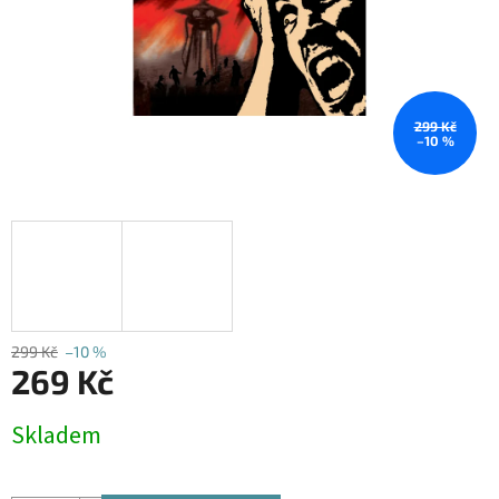
299 Kč
–10 %
299 Kč
–10 %
269 Kč
Měrná
Skladem
cena: