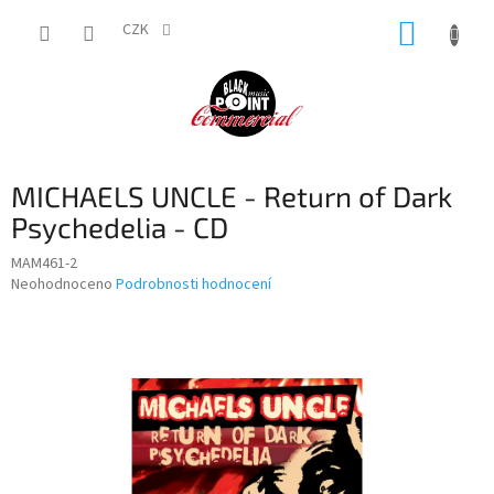
Přejít
NÁKUP
na
CZK
obsah
KOŠÍK
MICHAELS UNCLE - Return of Dark
Psychedelia - CD
MAM461-2
Průměrné
Neohodnoceno
Podrobnosti hodnocení
hodnocení
produktu
je
0,0
z
5
hvězdiček.