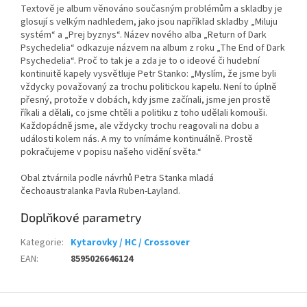
Textově je album věnováno současným problémům a skladby je
glosují s velkým nadhledem, jako jsou například skladby „Miluju
systém“ a „Prej byznys“. Název nového alba „Return of Dark
Psychedelia“ odkazuje názvem na album z roku „The End of Dark
Psychedelia“. Proč to tak je a zda je to o ideové či hudební
kontinuitě kapely vysvětluje Petr Stanko: „Myslím, že jsme byli
vždycky považovaný za trochu politickou kapelu. Není to úplně
přesný, protože v dobách, kdy jsme začínali, jsme jen prostě
říkali a dělali, co jsme chtěli a politiku z toho udělali komouši.
Každopádně jsme, ale vždycky trochu reagovali na dobu a
události kolem nás. A my to vnímáme kontinuálně. Prostě
pokračujeme v popisu našeho vidění světa.“
Obal ztvárnila podle návrhů Petra Stanka mladá
čechoaustralanka Pavla Ruben-Layland.
Doplňkové parametry
Kategorie
:
Kytarovky / HC / Crossover
EAN
:
8595026646124
Z