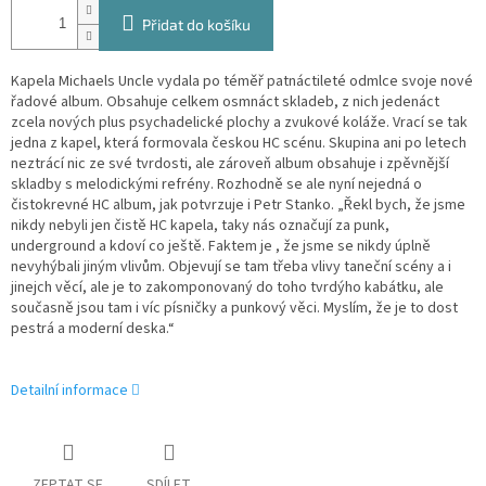
Přidat do košíku
Kapela Michaels Uncle vydala po téměř patnáctileté odmlce svoje nové
řadové album. Obsahuje celkem osmnáct skladeb, z nich jedenáct
zcela nových plus psychadelické plochy a zvukové koláže. Vrací se tak
jedna z kapel, která formovala českou HC scénu. Skupina ani po letech
neztrácí nic ze své tvrdosti, ale zároveň album obsahuje i zpěvnější
skladby s melodickými refrény. Rozhodně se ale nyní nejedná o
čistokrevné HC album, jak potvrzuje i Petr Stanko. „Řekl bych, že jsme
nikdy nebyli jen čistě HC kapela, taky nás označují za punk,
underground a kdoví co ještě. Faktem je , že jsme se nikdy úplně
nevyhýbali jiným vlivům. Objevují se tam třeba vlivy taneční scény a i
jinejch věcí, ale je to zakomponovaný do toho tvrdýho kabátku, ale
současně jsou tam i víc písničky a punkový věci. Myslím, že je to dost
pestrá a moderní deska.“
Detailní informace
ZEPTAT SE
SDÍLET