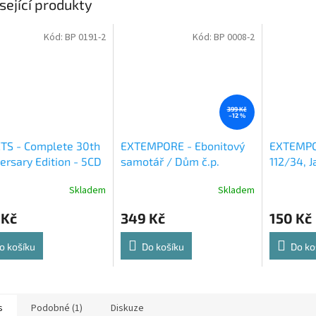
sející produkty
Kód:
BP 0191-2
Kód:
BP 0008-2
399 Kč
–12 %
TS - Complete 30th
EXTEMPORE - Ebonitový
EXTEMPO
ersary Edition - 5CD
samotář / Dům č.p.
112/34, J
l Box
112/34 Radimovka - 2CD
Skladem
Skladem
 Kč
349 Kč
150 Kč
o košíku
Do košíku
Do ko
s
Podobné (1)
Diskuze