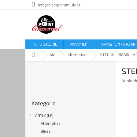
Přejít
info@blackpointmusic.cz
na
obsah
FOTOGALERIE
VINYLY (LP)
VINYLY (LP) - BAZAR
Domů
MC
Alternativa
STEHLÍK - Bláťák - M
P
STEH
o
s
Průměr
Neohod
t
hodnoce
r
produkt
Přeskočit
a
je
Kategorie
kategorie
0,0
n
z
n
VINYLY (LP)
5
í
hvězdič
Alternativa
p
a
Blues