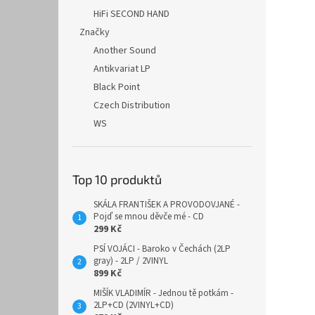
HiFi SECOND HAND
Značky
Another Sound
Antikvariat LP
Black Point
Czech Distribution
WS
Top 10 produktů
SKÁLA FRANTIŠEK A PROVODOVJANÉ -
Pojď se mnou děvče mé - CD
299 Kč
PSÍ VOJÁCI - Baroko v Čechách (2LP
gray) - 2LP / 2VINYL
899 Kč
MIŠÍK VLADIMÍR - Jednou tě potkám -
2LP+CD (2VINYL+CD)