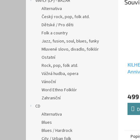
VINYLY (LP) - BAZAR
Souvi
Alternativa
Český rock, pop, folk atd.
Dětské / Pro děti
Folk a country
Jazz, fusion, soul, blues, funky
Mluvené slovo, divadlo, folklór
Ostatní
KILHE
Rock, pop, folk atd.
Anniv
Vážná hudba, opera
Meta
Vánoční
Word Ethno Folklór
499
Zahraniční
CD
D
Alternativa
Blues
Blues / Hardrock
Popi
City / Urban folk