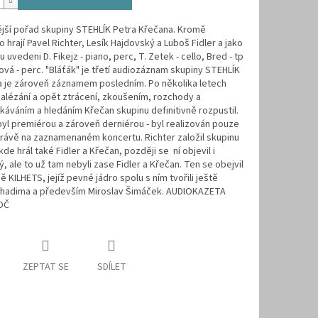
jší pořad skupiny STEHLÍK Petra Křečana. Kromě
 hrají Pavel Richter, Lesík Hajdovský a Luboš Fidler a jako
 uvedeni D. Fikejz - piano, perc, T. Zetek - cello, Bred - tp
ová - perc. "Bláťák" je třetí audiozáznam skupiny STEHLÍK
a je zároveň záznamem posledním. Po několika letech
nalézání a opět ztrácení, zkoušením, rozchody a
áváním a hledáním Křečan skupinu definitivně rozpustil.
byl premiérou a zároveň derniérou - byl realizován pouze
rávě na zaznamenaném koncertu. Richter založil skupinu
kde hrál také Fidler a Křečan, později se ní objevil i
, ale to už tam nebyli zase Fidler a Křečan. Ten se obejvil
ě KILHETS, jejíž pevné jádro spolu s ním tvořili ještě
Chadima a především Miroslav Šimáček. AUDIOKAZETA
OČ
ZEPTAT SE
SDÍLET