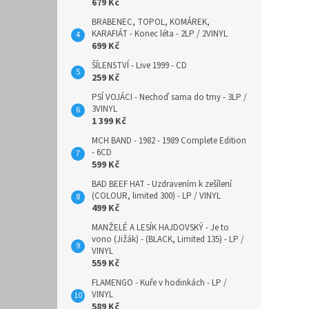
679 Kč
BRABENEC, TOPOL, KOMÁREK,
KARAFIÁT - Konec léta - 2LP / 2VINYL
699 Kč
ŠÍLENSTVÍ - Live 1999 - CD
259 Kč
PSÍ VOJÁCI - Nechoď sama do tmy - 3LP /
3VINYL
1 399 Kč
MCH BAND - 1982 - 1989 Complete Edition
- 6CD
599 Kč
BAD BEEF HAT - Uzdravením k zešílení
(COLOUR, limited 300) - LP / VINYL
499 Kč
MANŽELÉ A LESÍK HAJDOVSKÝ - Je to
vono (Jižák) - (BLACK, Limited 135) - LP /
VINYL
559 Kč
FLAMENGO - Kuře v hodinkách - LP /
VINYL
589 Kč