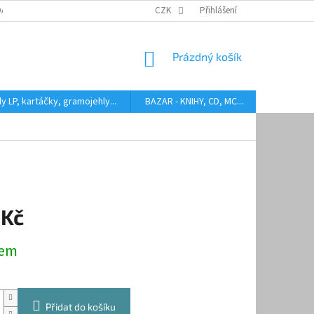
DARMA
HODNOCENÍ STAVU BAZAROVÝCH LP
CZK
Přihlášení
AUDIOKAZETY ANEB CO
NÁKUPNÍ
Prázdný košík
KOŠÍK
y LP, kartáčky, gramojehly...
BAZAR - KNIHY, CD, MC...
Kontakty
 Kč
dem
Přidat do košíku