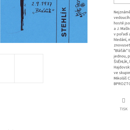
Nejznámě
vedoucího
hosté jsou
a J. Mašk
v pořadí 
hledání, 
znovusetk
"Bláťák" 
jednou, p
ŠVĚHLÍK, 
Hajdovský
ve skupin
Mikoláš 
BPROZT
TISK