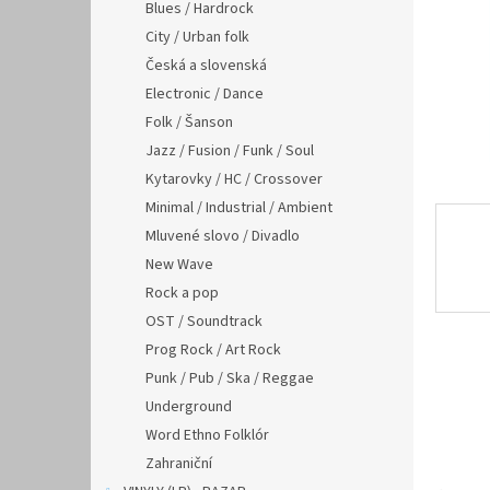
n
Blues / Hardrock
e
City / Urban folk
l
Česká a slovenská
Electronic / Dance
Folk / Šanson
Jazz / Fusion / Funk / Soul
Kytarovky / HC / Crossover
Minimal / Industrial / Ambient
Mluvené slovo / Divadlo
New Wave
Rock a pop
OST / Soundtrack
Prog Rock / Art Rock
Punk / Pub / Ska / Reggae
Underground
Word Ethno Folklór
Zahraniční