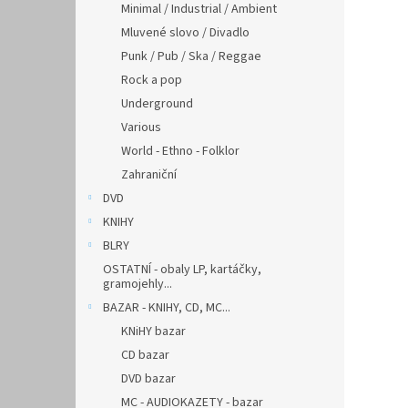
Minimal / Industrial / Ambient
Mluvené slovo / Divadlo
Punk / Pub / Ska / Reggae
Rock a pop
Underground
Various
World - Ethno - Folklor
Zahraniční
DVD
KNIHY
BLRY
OSTATNÍ - obaly LP, kartáčky,
gramojehly...
BAZAR - KNIHY, CD, MC...
KNiHY bazar
CD bazar
DVD bazar
MC - AUDIOKAZETY - bazar