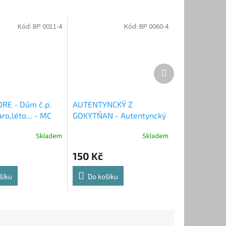
Kód:
BP 0011-4
Kód:
BP 0060-4
Další
produkt
RE - Dům č.p.
AUTENTYNCKÝ Z
aro,léto... - MC
GOKYTŇAN - Autentyncký
z Gokytňan - MC
Skladem
Skladem
150 Kč
šíku
Do košíku