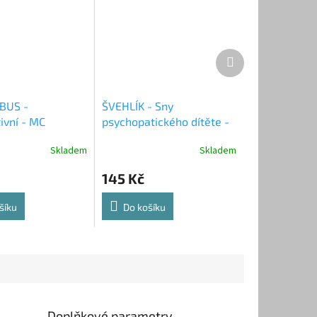
Další
produkt
BUS -
ŠVEHLÍK - Sny
ivní - MC
psychopatického dítěte -
MC
Skladem
Skladem
145 Kč
šíku
Do košíku
Doplňkové parametry