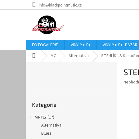
Přejít
info@blackpointmusic.cz
na
obsah
FOTOGALERIE
VINYLY (LP)
VINYLY (LP) - BAZAR
Domů
MC
Alternativa
STEHLÍK - S Kanaďa
P
STE
o
s
Průměr
Neohod
t
hodnoce
r
produkt
Přeskočit
a
je
Kategorie
kategorie
0,0
n
z
n
VINYLY (LP)
5
í
hvězdič
Alternativa
p
a
Blues