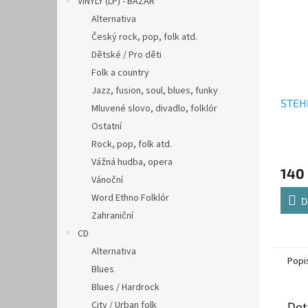
VINYLY (LP) - BAZAR
Alternativa
Český rock, pop, folk atd.
Dětské / Pro děti
Folk a country
Jazz, fusion, soul, blues, funky
STEHL
Mluvené slovo, divadlo, folklór
Ostatní
Rock, pop, folk atd.
Vážná hudba, opera
140
Vánoční
Word Ethno Folklór
D
Zahraniční
CD
Alternativa
Popi
Blues
Blues / Hardrock
City / Urban folk
Det