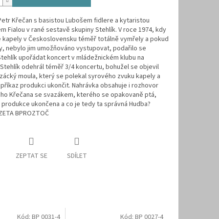
etr Křečan s basistou Lubošem fidlere a kytaristou
m Fialou v rané sestavě skupiny Stehlík. V roce 1974, kdy
é kapely v Československu téměř totálně vymřely a pokud
y, nebylo jim umožňováno vystupovat, podařilo se
tehlík upořádat koncert v mládežnickém klubu na
 Stehlík odehrál téměř 3/4 koncertu, bohužel se objevil
azácký moula, který se polekal syrového zvuku kapely a
 příkaz produkci ukončit. Nahrávka obsahuje i rozhovor
ho Křečana se svazákem, kterého se opakovaně ptá,
 produkce ukončena a co je tedy ta správná Hudba?
ZETA BPROZTOČ
ZEPTAT SE
SDÍLET
Kód:
BP 0031-4
Kód:
BP 0027-4