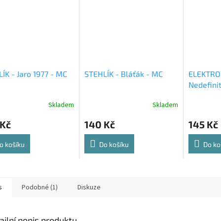
ÍK - Jaro 1977 - MC
STEHLÍK - Bláťák - MC
ELEKTRO
Nedefinit
Skladem
Skladem
 Kč
140 Kč
145 Kč
o košíku
Do košíku
Do ko
s
Podobné (1)
Diskuze
ailní popis produktu