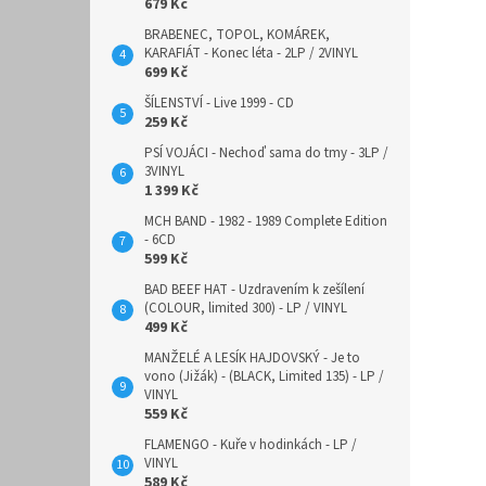
679 Kč
BRABENEC, TOPOL, KOMÁREK,
KARAFIÁT - Konec léta - 2LP / 2VINYL
699 Kč
ŠÍLENSTVÍ - Live 1999 - CD
259 Kč
PSÍ VOJÁCI - Nechoď sama do tmy - 3LP /
3VINYL
1 399 Kč
MCH BAND - 1982 - 1989 Complete Edition
- 6CD
599 Kč
BAD BEEF HAT - Uzdravením k zešílení
(COLOUR, limited 300) - LP / VINYL
499 Kč
MANŽELÉ A LESÍK HAJDOVSKÝ - Je to
vono (Jižák) - (BLACK, Limited 135) - LP /
VINYL
559 Kč
FLAMENGO - Kuře v hodinkách - LP /
VINYL
589 Kč