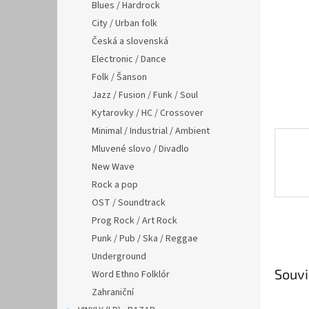
n
Blues / Hardrock
e
City / Urban folk
l
Česká a slovenská
Electronic / Dance
Folk / Šanson
Jazz / Fusion / Funk / Soul
Kytarovky / HC / Crossover
Minimal / Industrial / Ambient
Mluvené slovo / Divadlo
New Wave
Rock a pop
OST / Soundtrack
Prog Rock / Art Rock
Punk / Pub / Ska / Reggae
Underground
Souvi
Word Ethno Folklór
Zahraniční