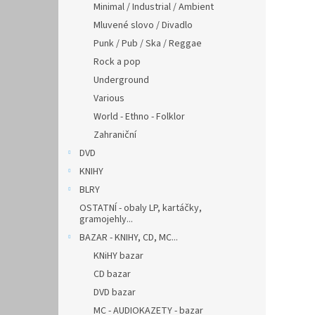
Minimal / Industrial / Ambient
Mluvené slovo / Divadlo
Punk / Pub / Ska / Reggae
Rock a pop
Underground
Various
World - Ethno - Folklor
Zahraniční
DVD
KNIHY
BLRY
OSTATNÍ - obaly LP, kartáčky,
gramojehly...
BAZAR - KNIHY, CD, MC...
KNiHY bazar
CD bazar
DVD bazar
MC - AUDIOKAZETY - bazar