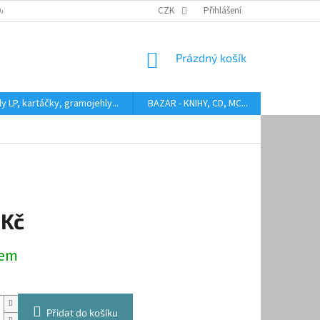
DARMA
HODNOCENÍ STAVU BAZAROVÝCH LP
CZK
Přihlášení
AUDIOKAZETY ANEB CO
NÁKUPNÍ
Prázdný košík
KOŠÍK
y LP, kartáčky, gramojehly...
BAZAR - KNIHY, CD, MC...
Kontakty
 Kč
dem
Přidat do košíku