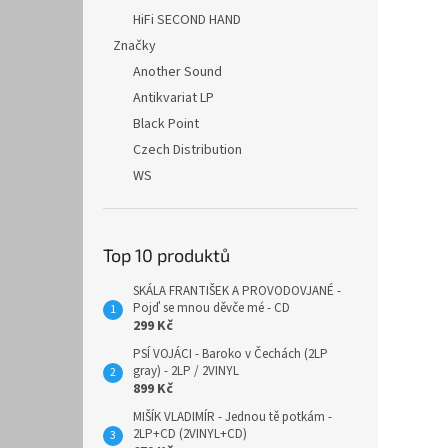
HiFi SECOND HAND
Značky
Another Sound
Antikvariat LP
Black Point
Czech Distribution
WS
Top 10 produktů
SKÁLA FRANTIŠEK A PROVODOVJANÉ -
Pojď se mnou děvče mé - CD
299 Kč
PSÍ VOJÁCI - Baroko v Čechách (2LP
gray) - 2LP / 2VINYL
899 Kč
MIŠÍK VLADIMÍR - Jednou tě potkám -
2LP+CD (2VINYL+CD)