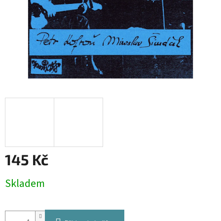
145 Kč
Měrná
Skladem
cena: