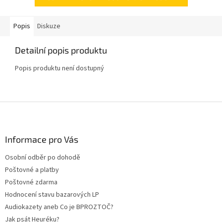
Popis
Diskuze
Detailní popis produktu
Popis produktu není dostupný
Z
á
p
a
Informace pro Vás
t
Osobní odběr po dohodě
í
Poštovné a platby
Poštovné zdarma
Hodnocení stavu bazarových LP
Audiokazety aneb Co je BPROZTOČ?
Jak psát Heuréku?