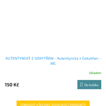
AUTENTYNCKÝ Z GOKYTŇAN - Autentyncký z Gokytňan -
MC
Skladem
150 Kč
Do košíku
ZOBRAZIT VŠECHNY SOUVISEJÍCÍ PRODUKTY